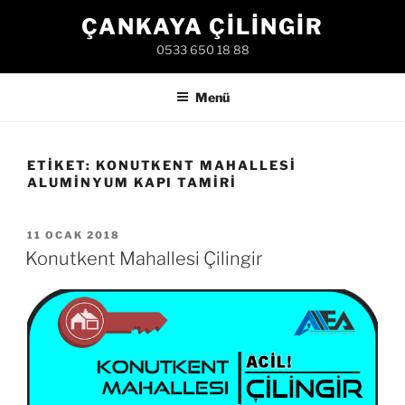
İçeriğe
ÇANKAYA ÇILINGIR
geç
0533 650 18 88
Menü
ETIKET:
KONUTKENT MAHALLESI
ALUMINYUM KAPI TAMIRI
YAYIM
11 OCAK 2018
TARIHI
Konutkent Mahallesi Çilingir