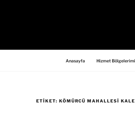
İçeriğe
geç
Anasayfa
Hizmet Bölgelerim
ETIKET:
KÖMÜRCÜ MAHALLESI KALE 