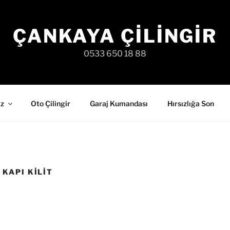
ÇANKAYA ÇILINGIR
0533 650 18 88
iz
Oto Çilingir
Garaj Kumandası
Hırsızlığa Son
KAPI KILIT