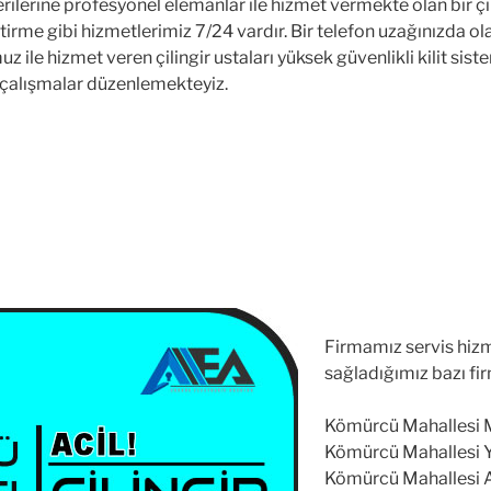
ilerine profesyonel elemanlar ile hizmet vermekte olan bir çil
ştirme gibi hizmetlerimiz 7/24 vardır. Bir telefon uzağınızda ola
hizmet veren çilingir ustaları yüksek güvenlikli kilit sistemle
 çalışmalar düzenlemekteyiz.
Firmamız servis hizm
sağladığımız bazı fir
Kömürcü Mahallesi Mul
Kömürcü Mahallesi Ya
Kömürcü Mahallesi Atr