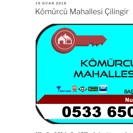
YAYIM
19 OCAK 2018
TARIHI
Kömürcü Mahallesi Çilingir