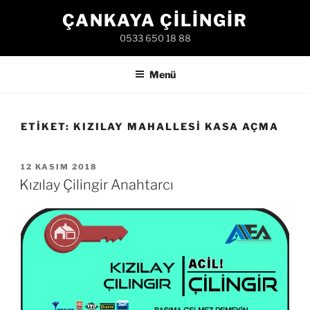
İçeriğe
ÇANKAYA ÇILINGIR
geç
0533 650 18 88
Menü
ETIKET:
KIZILAY MAHALLESI KASA AÇMA
YAYIM
12 KASIM 2018
TARIHI
Kızılay Çilingir Anahtarcı