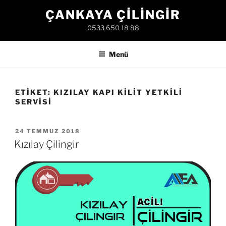
İçeriğe
ÇANKAYA ÇILINGIR
geç
0533 650 18 88
Menü
ETIKET:
KIZILAY KAPI KILIT YETKILI
SERVISI
YAYIM
24 TEMMUZ 2018
TARIHI
Kızılay Çilingir