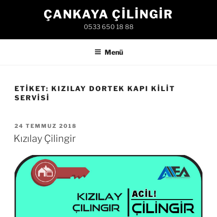
İçeriğe
ÇANKAYA ÇILINGIR
geç
0533 650 18 88
Menü
ETIKET:
KIZILAY DORTEK KAPI KILIT
SERVISI
YAYIM
24 TEMMUZ 2018
TARIHI
Kızılay Çilingir