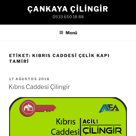
İçeriğe
ÇANKAYA ÇILINGIR
geç
0533 650 18 88
Menü
ETIKET:
KIBRIS CADDESI ÇELIK KAPI
TAMIRI
YAYIM
17 AĞUSTOS 2018
TARIHI
Kıbrıs Caddesi Çilingir