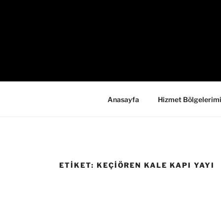
İçeriğe
geç
Anasayfa
Hizmet Bölgelerim
ETIKET:
KEÇIÖREN KALE KAPI YAYI