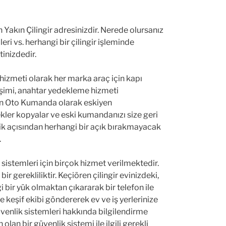
n Yakın Çilingir adresinizdir. Nerede olursanız
eri vs. herhangi bir çilingir işleminde
tinizdedir.
 hizmeti olarak her marka araç için kapı
imi, anahtar yedekleme hizmeti
en Oto Kumanda olarak eskiyen
ler kopyalar ve eski kumandanızı size geri
ik açısından herhangi bir açık bırakmayacak
.
istemleri için birçok hizmet verilmektedir.
 gerekliliktir. Keçiören çilingir evinizdeki,
i bir yük olmaktan çıkararak bir telefon ile
ze keşif ekibi göndererek ev ve iş yerlerinize
venlik sistemleri hakkında bilgilendirme
olan bir güvenlik sistemi ile ilgili gerekli