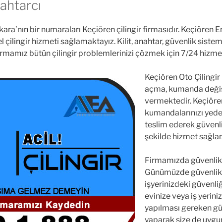
ahtarcı
kara’nın bir numaraları Keçiören çilingir firmasıdır. Keçiören E
çilingir hizmeti sağlamaktayız. Kilit, anahtar, güvenlik sisteml
Firmamız bütün çilingir problemlerinizi çözmek için 7/24 hizme
Keçiören Oto Çilingir
açma, kumanda değiş
vermektedir. Keçiör
kumandalarınızı yedek
teslim ederek güvenl
şekilde hizmet sağlar
Firmamızda güvenlik s
Günümüzde güvenlik bir
işyerinizdeki güvenliğ
evinize veya iş yerini
yapılması gereken gü
yaparak size de uygun 