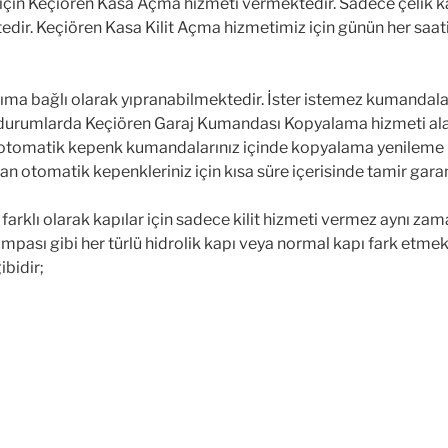
ız için Keçiören Kasa Açma hizmeti vermektedir. Sadece çelik k
tedir. Keçiören Kasa Kilit Açma hizmetimiz için günün her saat
a bağlı olarak yıpranabilmektedir. İster istemez kumandalarınız
 durumlarda Keçiören Garaj Kumandası Kopyalama hizmeti alab
kilde otomatik kepenk kumandalarınız içinde kopyalama yenilem
 otomatik kepenkleriniz için kısa süre içerisinde tamir garan
arklı olarak kapılar için sadece kilit hizmeti vermez aynı zam
ompası gibi her türlü hidrolik kapı veya normal kapı fark etmek
ibidir;