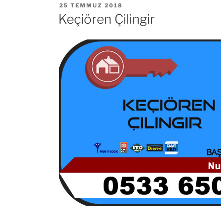
YAYIM
25 TEMMUZ 2018
TARIHI
Keçiören Çilingir