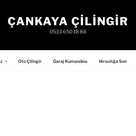
ÇANKAYA ÇILINGIR
0533 650 18 88
iz
Oto Çilingir
Garaj Kumandası
Hırsızlığa Son