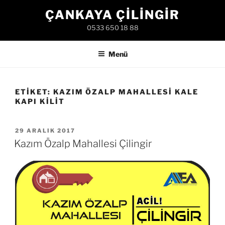
İçeriğe
ÇANKAYA ÇILINGIR
geç
0533 650 18 88
Menü
ETIKET:
KAZIM ÖZALP MAHALLESI KALE
KAPI KILIT
YAYIM
29 ARALIK 2017
TARIHI
Kazım Özalp Mahallesi Çilingir