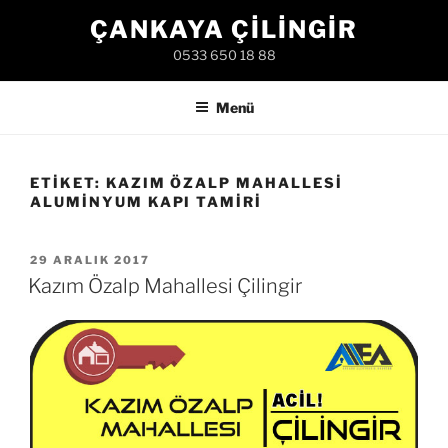
İçeriğe
ÇANKAYA ÇILINGIR
geç
0533 650 18 88
Menü
ETIKET:
KAZIM ÖZALP MAHALLESI
ALUMINYUM KAPI TAMIRI
YAYIM
29 ARALIK 2017
TARIHI
Kazım Özalp Mahallesi Çilingir