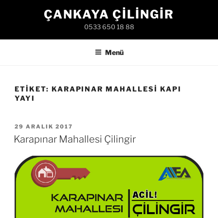
İçeriğe
ÇANKAYA ÇILINGIR
geç
0533 650 18 88
Menü
ETIKET:
KARAPINAR MAHALLESI KAPI
YAYI
YAYIM
29 ARALIK 2017
TARIHI
Karapınar Mahallesi Çilingir