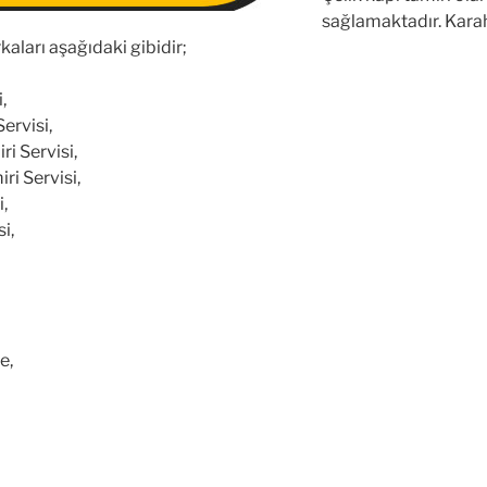
sağlamaktadır. Kara
kaları aşağıdaki gibidir;
,
ervisi,
ri Servisi,
ri Servisi,
i,
i,
e,