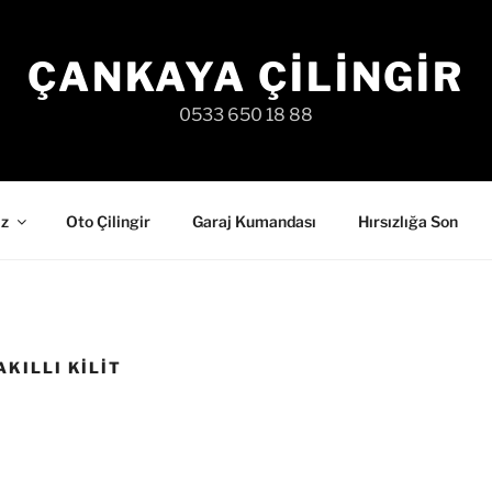
ÇANKAYA ÇILINGIR
0533 650 18 88
iz
Oto Çilingir
Garaj Kumandası
Hırsızlığa Son
KILLI KILIT