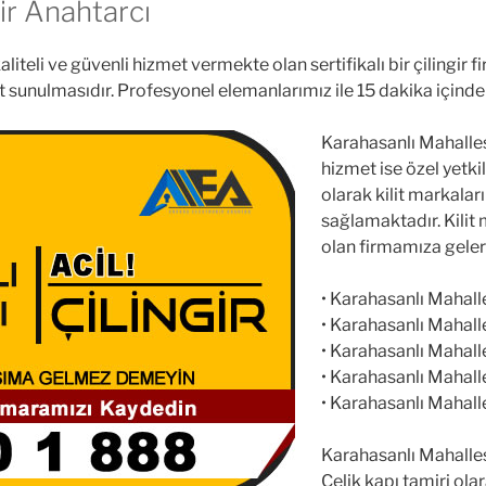
ir Anahtarcı
iteli ve güvenli hizmet vermekte olan sertifikalı bir çilingir firm
et sunulmasıdır. Profesyonel elemanlarımız ile 15 dakika içind
Karahasanlı Mahalles
hizmet ise özel yetkil
olarak kilit markalar
sağlamaktadır. Kilit 
olan firmamıza gelerek
• Karahasanlı Mahalles
• Karahasanlı Mahalles
• Karahasanlı Mahalles
• Karahasanlı Mahalle
• Karahasanlı Mahalles
Karahasanlı Mahalles
Çelik kapı tamiri ola