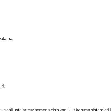
yalama,
ri,
ın ehil ustalarımız hemen gelsin kapı kilit koruma sistemleri i