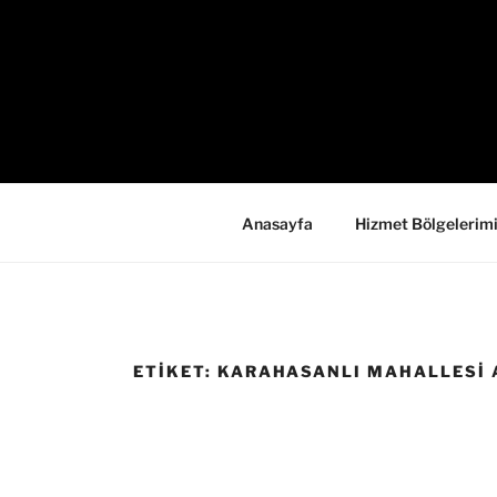
İçeriğe
geç
Anasayfa
Hizmet Bölgelerim
ETIKET:
KARAHASANLI MAHALLESI A