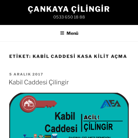
İçeriğe
ÇANKAYA ÇILINGIR
geç
0533 650 18 88
Menü
ETIKET:
KABIL CADDESI KASA KILIT AÇMA
YAYIM
5 ARALIK 2017
TARIHI
Kabil Caddesi Çilingir