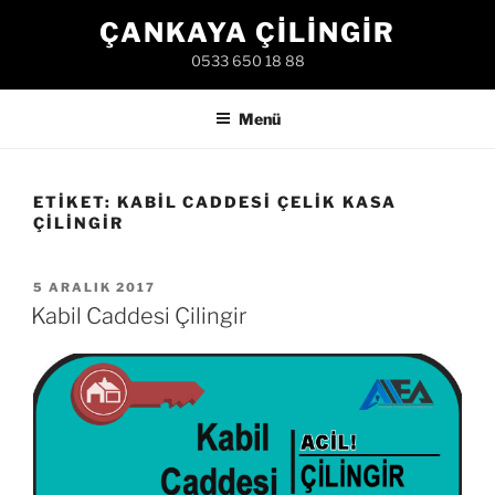
İçeriğe
ÇANKAYA ÇILINGIR
geç
0533 650 18 88
Menü
ETIKET:
KABIL CADDESI ÇELIK KASA
ÇILINGIR
YAYIM
5 ARALIK 2017
TARIHI
Kabil Caddesi Çilingir