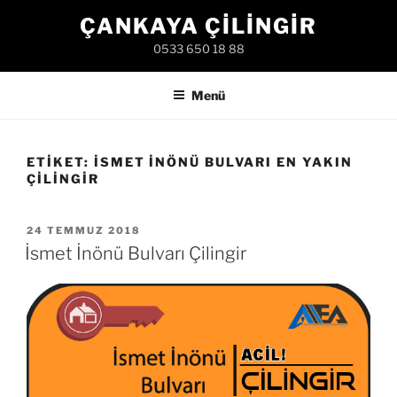
İçeriğe
ÇANKAYA ÇILINGIR
geç
0533 650 18 88
Menü
ETIKET:
İSMET İNÖNÜ BULVARI EN YAKIN
ÇILINGIR
YAYIM
24 TEMMUZ 2018
TARIHI
İsmet İnönü Bulvarı Çilingir