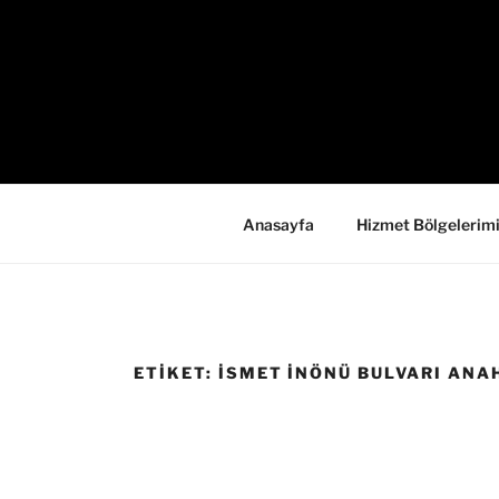
İçeriğe
geç
Anasayfa
Hizmet Bölgelerim
ETIKET:
İSMET İNÖNÜ BULVARI ANA