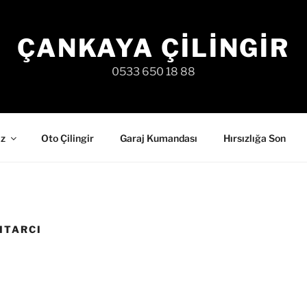
ÇANKAYA ÇILINGIR
0533 650 18 88
iz
Oto Çilingir
Garaj Kumandası
Hırsızlığa Son
HTARCI