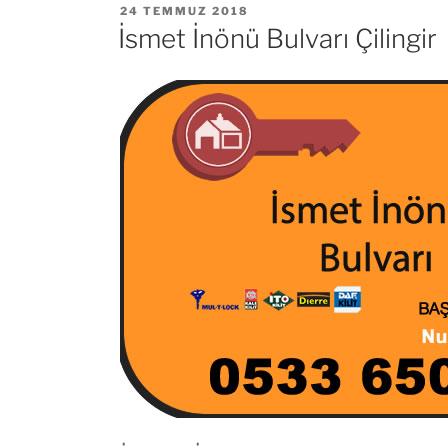
YAYIM
24 TEMMUZ 2018
TARIHI
İsmet İnönü Bulvarı Çilingir