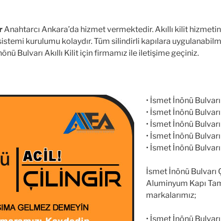
r
Anahtarcı Ankara’da hizmet vermektedir. Akıllı kilit hizmetinde 
 sistemi kurulumu kolaydır. Tüm silindirli kapılara uygulanabilmekt
nönü Bulvarı Akıllı Kilit için firmamız ile iletişime geçiniz.
• İsmet İnönü Bulvarı 
• İsmet İnönü Bulvarı 
• İsmet İnönü Bulvarı 
• İsmet İnönü Bulvarı
• İsmet İnönü Bulvarı 
İsmet İnönü Bulvarı 
Aluminyum Kapı Tami
markalarımız;
• İsmet İnönü Bulvarı 