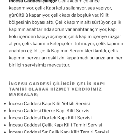
İncesu Caddesi çilingir
Çelik kapım çekince
kapanmıyor, çelik Kapı kolu sallanıyor, ses yapıyor,
gürültülü kapanıyor, çelik kapı da boşluk var, Kilit
bölgesinin boyası attı, Çelik kapımın altı sürtüyor, çelik
kapımın anahtarında sorun var anahtar açmıyor, kapı
kolu içeriden kapıyı açmıyor, çelik kapım içeriye rüzgar
alıyor, çelik kapımın kelepçeleri tutmuyor, çelik kapımın
anahtarı eğildi, çelik Kapımın Seramikleri kırıldı, çelik
kapımın pervazları eski izini kapatmadı bu arızaların her
biri için servisimiz mevcuttur.
İNCESU CADDESI ÇILINGIR ÇELIK KAPI
TAMIRI OLARAK HIZMET VERDIĞIMIZ
MARKALAR;
İncesu Caddesi Kapı Kilit Yetkili Servisi
İncesu Caddesi Dierre Kapı Kilit Servisi
İncesu Caddesi Dortek Kapı Kilit Servisi
İncesu Caddesi Çelik Kapı Kilit Tamiri Servisi
İncesu Caddesi Sır Çelik Kapı Kilit Tamiri Servisi