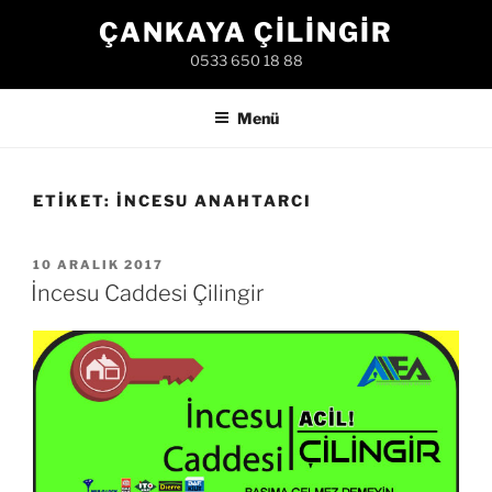
İçeriğe
ÇANKAYA ÇILINGIR
geç
0533 650 18 88
Menü
ETIKET:
İNCESU ANAHTARCI
YAYIM
10 ARALIK 2017
TARIHI
İncesu Caddesi Çilingir