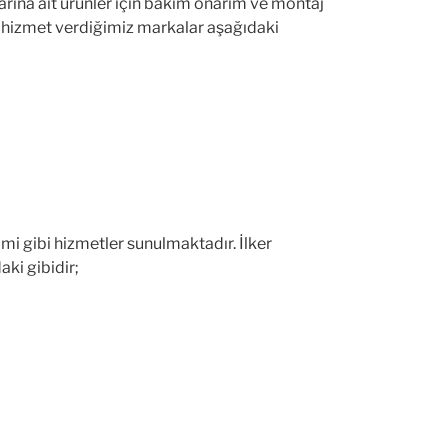
larına ait ürünler için bakım onarım ve montaj
da hizmet verdiğimiz markalar aşağıdaki
imi gibi hizmetler sunulmaktadır. İlker
ki gibidir;