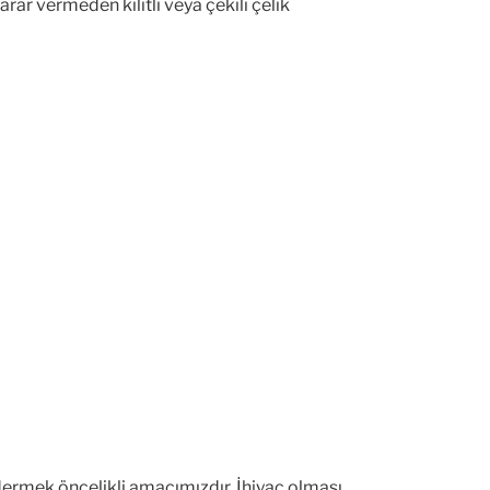
arar vermeden kilitli veya çekili çelik
gidermek öncelikli amacımızdır. İhiyaç olması