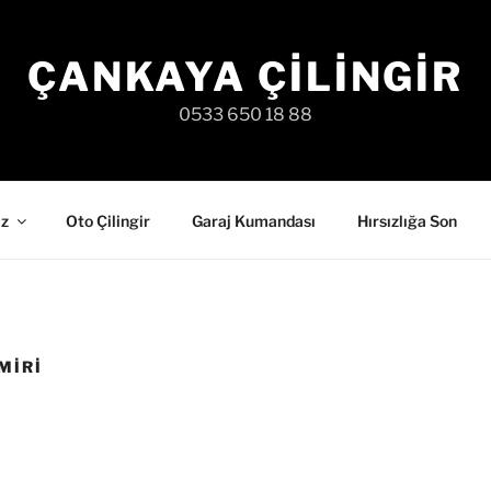
ÇANKAYA ÇILINGIR
0533 650 18 88
iz
Oto Çilingir
Garaj Kumandası
Hırsızlığa Son
MIRI