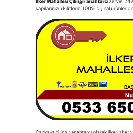
İlker Mahallesi Çilingir anahtarcı
servisi 24 
kapılarınızın kilitlerini 100% orjinal ürünlerl
Çankaya çilingir anahtarcı olarak ilkerin her 