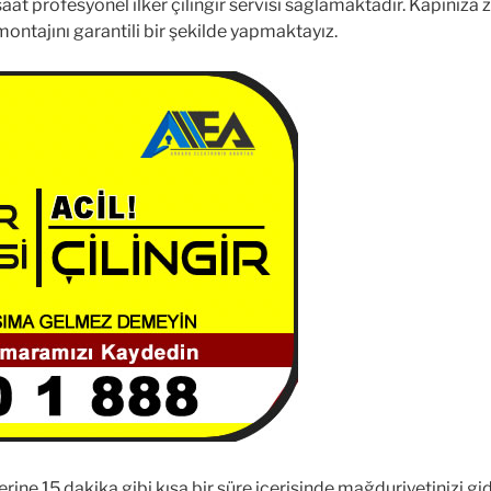
saat profesyonel ilker çilingir servisi sağlamaktadır. Kapınıza z
e montajını garantili bir şekilde yapmaktayız.
yerine 15 dakika gibi kısa bir süre içerisinde mağduriyetinizi 