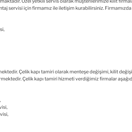
aktadır. Özel yetkili servis olarak müşterilerimize kilit firma
j servisi için firmamız ile iletişim kurabilirsiniz. Firmamız
si,
ektedir. Çelik kapı tamiri olarak menteşe değişimi, kilit değiş
ektedir. Çelik kapı tamiri hizmeti verdiğimiz firmalar aşağıda
,
isi,
visi,