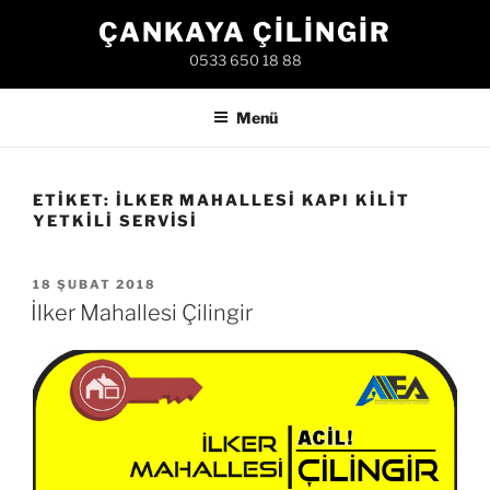
İçeriğe
ÇANKAYA ÇILINGIR
geç
0533 650 18 88
Menü
ETIKET:
İLKER MAHALLESI KAPI KILIT
YETKILI SERVISI
YAYIM
18 ŞUBAT 2018
TARIHI
İlker Mahallesi Çilingir