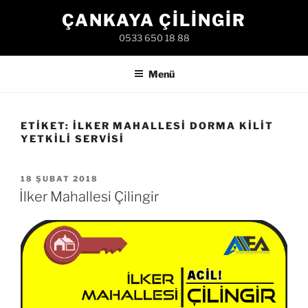
İçeriğe
ÇANKAYA ÇILINGIR
geç
0533 650 18 88
Menü
ETIKET:
İLKER MAHALLESI DORMA KILIT
YETKILI SERVISI
YAYIM
18 ŞUBAT 2018
TARIHI
İlker Mahallesi Çilingir