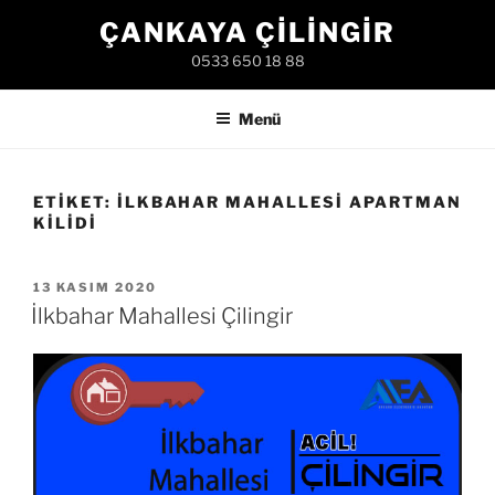
İçeriğe
ÇANKAYA ÇILINGIR
geç
0533 650 18 88
Menü
ETIKET:
İLKBAHAR MAHALLESI APARTMAN
KILIDI
YAYIM
13 KASIM 2020
TARIHI
İlkbahar Mahallesi Çilingir