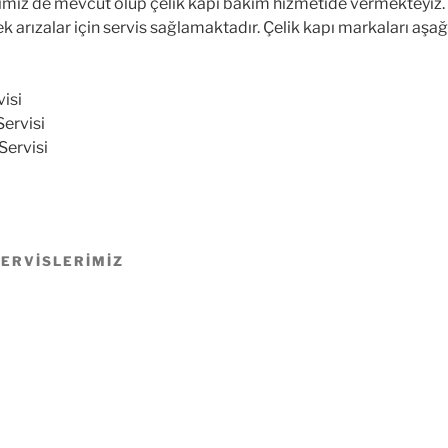
erimiz de mevcut olup çelik kapı bakım hizmetide vermekteyiz
 arızalar için servis sağlamaktadır. Çelik kapı markaları aşağı
visi
Servisi
 Servisi
SERVISLERIMIZ