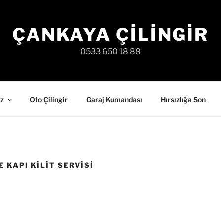
ÇANKAYA ÇILINGIR
0533 650 18 88
iz
Oto Çilingir
Garaj Kumandası
Hırsızlığa Son
 KAPI KILIT SERVISI