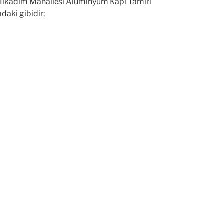
. İlkadım Mahallesi Aluminyum Kapı Tamiri
daki gibidir;