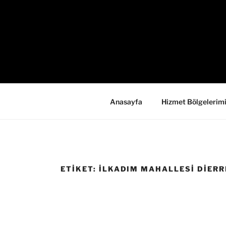
İçeriğe
geç
Anasayfa
Hizmet Bölgelerim
ETIKET:
İLKADIM MAHALLESI DIERRE