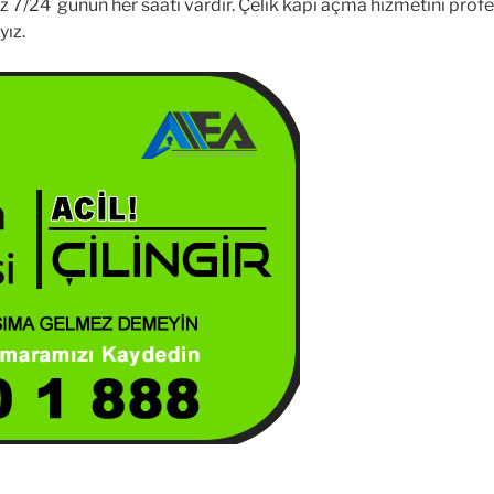
iz 7/24 günün her saati vardır. Çelik kapı açma hizmetini prof
yız.