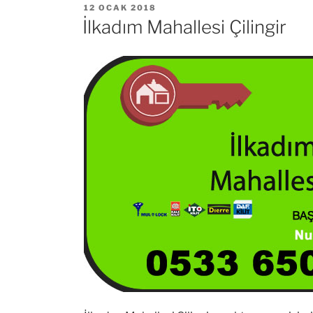
YAYIM
12 OCAK 2018
TARIHI
İlkadım Mahallesi Çilingir