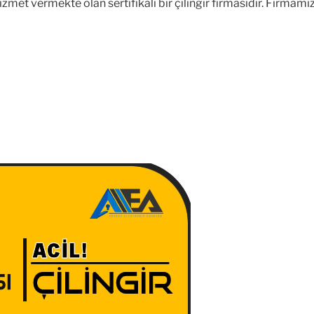
met vermekte olan sertifikalı bir çilingir firmasıdır. Firmam