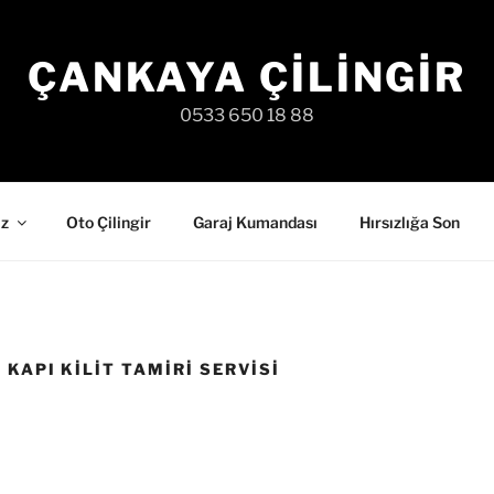
ÇANKAYA ÇILINGIR
0533 650 18 88
iz
Oto Çilingir
Garaj Kumandası
Hırsızlığa Son
 KAPI KILIT TAMIRI SERVISI