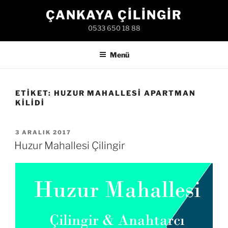
İçeriğe
ÇANKAYA ÇILINGIR
geç
0533 650 18 88
Menü
ETIKET:
HUZUR MAHALLESI APARTMAN
KILIDI
YAYIM
3 ARALIK 2017
TARIHI
Huzur Mahallesi Çilingir