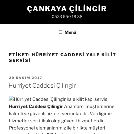
İçeriğe
ÇANKAYA ÇILINGIR
geç
0533 650 18 88
Menü
ETIKET:
HÜRRIYET CADDESI YALE KILIT
SERVISI
YAYIM
29 KASIM 2017
TARIHI
Hürriyet Caddesi Çilingir
Hürriyet Caddesi Çilingir
Anahtarcı müşterilerine
kaliteli ve güvenli hizmet vermektedir. Verdiğimiz
hizmetler sertifikalı olup güvenli hizmetlerdir.
Profesyonel elemanlarımız ile birlikte müşteri