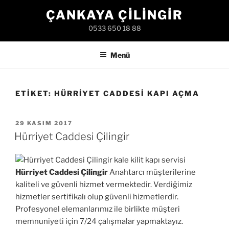
İçeriğe
ÇANKAYA ÇILINGIR
geç
0533 650 18 88
Menü
ETIKET:
HÜRRIYET CADDESI KAPI AÇMA
YAYIM
29 KASIM 2017
TARIHI
Hürriyet Caddesi Çilingir
Hürriyet Caddesi Çilingir
Anahtarcı müşterilerine
kaliteli ve güvenli hizmet vermektedir. Verdiğimiz
hizmetler sertifikalı olup güvenli hizmetlerdir.
Profesyonel elemanlarımız ile birlikte müşteri
memnuniyeti için 7/24 çalışmalar yapmaktayız.