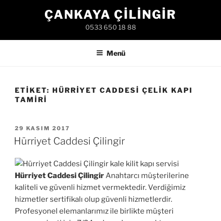
İçeriğe
ÇANKAYA ÇILINGIR
geç
0533 650 18 88
Menü
ETIKET:
HÜRRIYET CADDESI ÇELIK KAPI
TAMIRI
YAYIM
29 KASIM 2017
TARIHI
Hürriyet Caddesi Çilingir
Hürriyet Caddesi Çilingir
Anahtarcı müşterilerine
kaliteli ve güvenli hizmet vermektedir. Verdiğimiz
hizmetler sertifikalı olup güvenli hizmetlerdir.
Profesyonel elemanlarımız ile birlikte müşteri