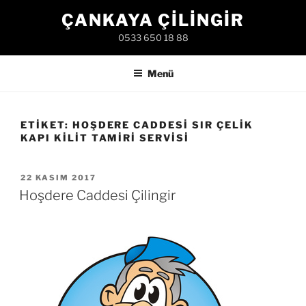
İçeriğe
ÇANKAYA ÇILINGIR
geç
0533 650 18 88
Menü
ETIKET:
HOŞDERE CADDESI SIR ÇELIK
KAPI KILIT TAMIRI SERVISI
YAYIM
22 KASIM 2017
TARIHI
Hoşdere Caddesi Çilingir