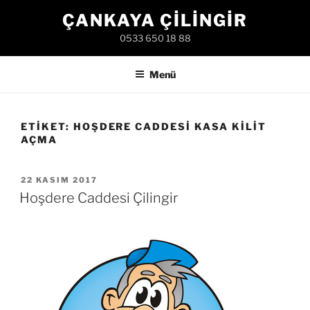
İçeriğe
ÇANKAYA ÇILINGIR
geç
0533 650 18 88
Menü
ETIKET:
HOŞDERE CADDESI KASA KILIT
AÇMA
YAYIM
22 KASIM 2017
TARIHI
Hoşdere Caddesi Çilingir