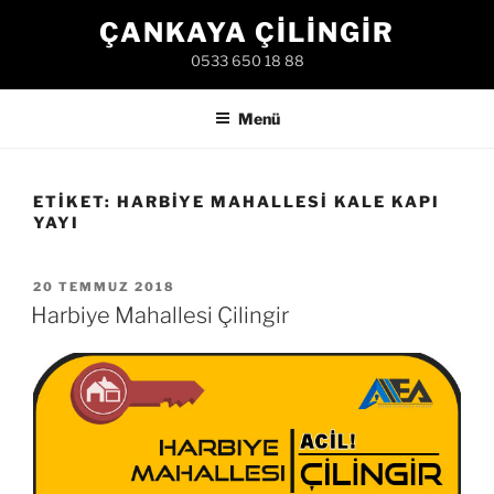
İçeriğe
ÇANKAYA ÇILINGIR
geç
0533 650 18 88
Menü
ETIKET:
HARBIYE MAHALLESI KALE KAPI
YAYI
YAYIM
20 TEMMUZ 2018
TARIHI
Harbiye Mahallesi Çilingir