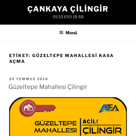
İçeriğe
ÇANKAYA ÇILINGIR
geç
0533 650 18 88
Menü
ETIKET:
GÜZELTEPE MAHALLESI KASA
AÇMA
YAYIM
20 TEMMUZ 2018
TARIHI
Güzeltepe Mahallesi Çilingir