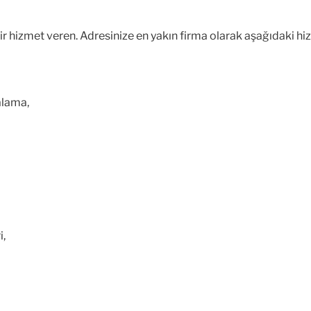
 bir hizmet veren. Adresinize en yakın firma olarak aşağıdaki h
alama,
i,