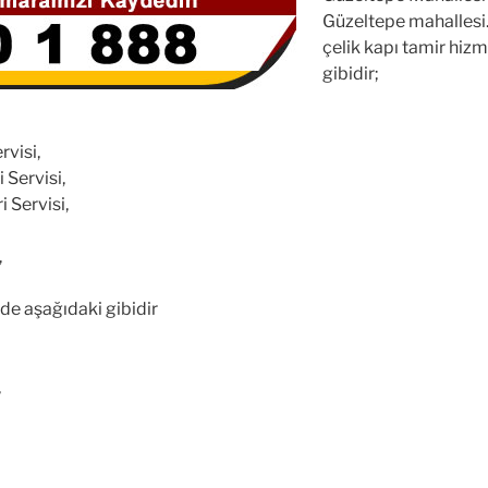
Güzeltepe mahallesi
çelik kapı tamir hiz
gibidir;
rvisi,
 Servisi,
i Servisi,
,
de aşağıdaki gibidir
,