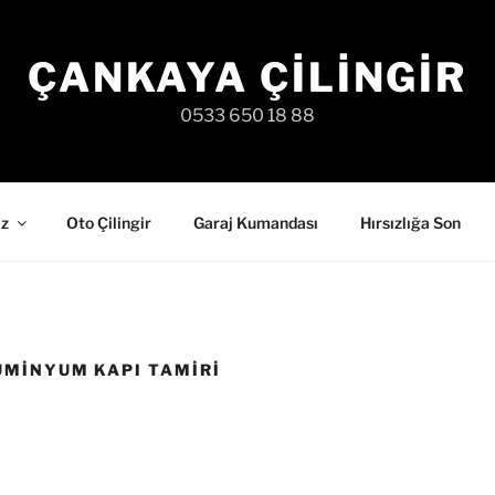
ÇANKAYA ÇILINGIR
0533 650 18 88
iz
Oto Çilingir
Garaj Kumandası
Hırsızlığa Son
UMINYUM KAPI TAMIRI