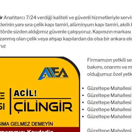
ir
Anahtarcı 7/24 verdiği kaliteli ve güvenli hizmetleriyle serv
inin yanı sıra çelik kapı tamiri, alüminyum kapı tamiri, akıllı ki
örde sizden aldığımız güvenle çalışıyoruz. Kapınızın markası kal
zanmış olan çelik veya ahşap kapılardan da olsa bir ankara ele
ruz
Firmamızın yetkili ser
bakımı, onarımı ve 
olduğumuz özel yetkil
Güzeltepe Mahallesi At
Güzeltepe Mahallesi D
Güzeltepe Mahallesi M
Güzeltepe Mahallesi Y
Güzeltepe Mahallesi ki
Güzeltepe Mahallesi 