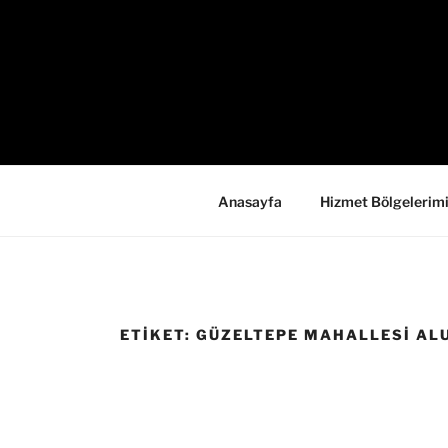
İçeriğe
geç
Anasayfa
Hizmet Bölgelerim
ETIKET:
GÜZELTEPE MAHALLESI AL