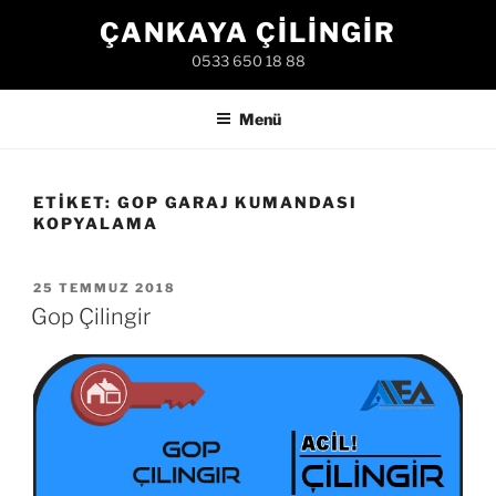
İçeriğe
ÇANKAYA ÇILINGIR
geç
0533 650 18 88
Menü
ETIKET:
GOP GARAJ KUMANDASI
KOPYALAMA
YAYIM
25 TEMMUZ 2018
TARIHI
Gop Çilingir