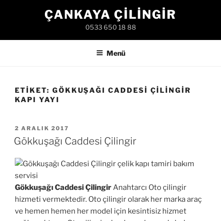
İçeriğe
ÇANKAYA ÇILINGIR
geç
0533 650 18 88
Menü
ETIKET:
GÖKKUŞAĞI CADDESI ÇILINGIR
KAPI YAYI
YAYIM
2 ARALIK 2017
TARIHI
Gökkuşağı Caddesi Çilingir
Gökkuşağı Caddesi Çilingir
Anahtarcı Oto çilingir
hizmeti vermektedir. Oto çilingir olarak her marka araç
ve hemen hemen her model için kesintisiz hizmet