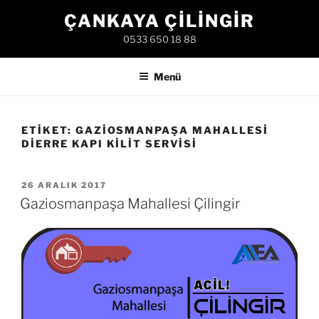
İçeriğe
ÇANKAYA ÇILINGIR
geç
0533 650 18 88
Menü
ETIKET:
GAZIOSMANPAŞA MAHALLESI
DIERRE KAPI KILIT SERVISI
YAYIM
26 ARALIK 2017
TARIHI
Gaziosmanpaşa Mahallesi Çilingir