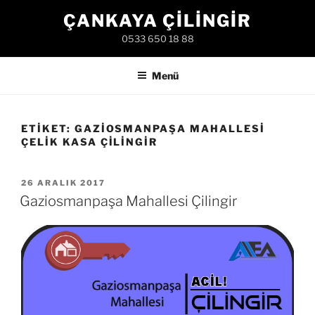
İçeriğe
ÇANKAYA ÇILINGIR
geç
0533 650 18 88
Menü
ETIKET:
GAZIOSMANPAŞA MAHALLESI
ÇELIK KASA ÇILINGIR
YAYIM
26 ARALIK 2017
TARIHI
Gaziosmanpaşa Mahallesi Çilingir