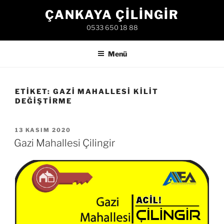
İçeriğe
ÇANKAYA ÇILINGIR
geç
0533 650 18 88
Menü
ETIKET:
GAZI MAHALLESI KILIT
DEĞIŞTIRME
YAYIM
13 KASIM 2020
TARIHI
Gazi Mahallesi Çilingir