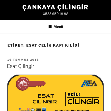
İçeriğe
ÇANKAYA ÇILINGIR
geç
0533 650 18 88
Menü
ETIKET:
ESAT ÇELIK KAPI KILIDI
YAYIM
16 TEMMUZ 2018
TARIHI
Esat Çilingir