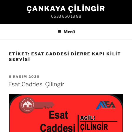
İçeriğe
ÇANKAYA ÇILINGIR
geç
0533 650 18 88
Menü
ETIKET:
ESAT CADDESI DIERRE KAPI KILIT
SERVISI
YAYIM
6 KASIM 2020
TARIHI
Esat Caddesi Çilingir