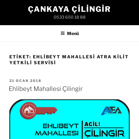
İçeriğe
ÇANKAYA ÇILINGIR
geç
0533 650 18 88
Menü
ETIKET:
EHLIBEYT MAHALLESI ATRA KILIT
YETKILI SERVISI
YAYIM
21 OCAK 2018
TARIHI
Ehlibeyt Mahallesi Çilingir