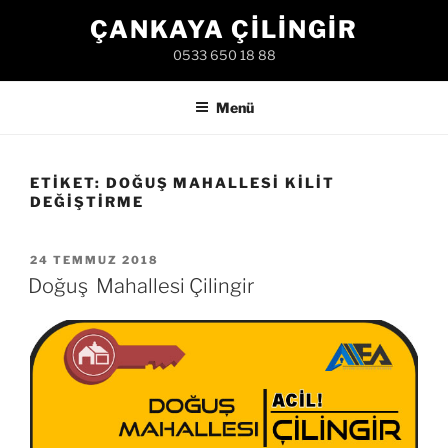
İçeriğe
ÇANKAYA ÇILINGIR
geç
0533 650 18 88
Menü
ETIKET:
DOĞUŞ MAHALLESI KILIT
DEĞIŞTIRME
YAYIM
24 TEMMUZ 2018
TARIHI
Doğuş Mahallesi Çilingir