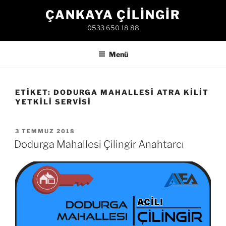
İçeriğe
ÇANKAYA ÇILINGIR
geç
0533 650 18 88
Menü
ETIKET:
DODURGA MAHALLESI ATRA KILIT
YETKILI SERVISI
YAYIM
3 TEMMUZ 2018
TARIHI
Dodurga Mahallesi Çilingir Anahtarcı