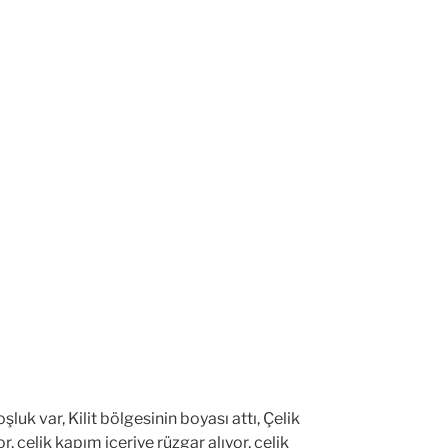
luk var, Kilit bölgesinin boyası attı, Çelik
 çelik kapım içeriye rüzgar alıyor, çelik