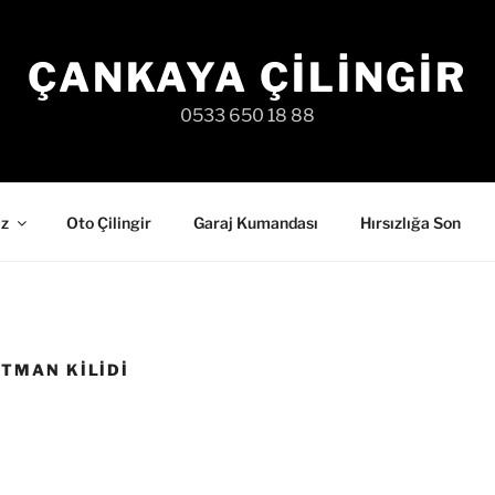
ÇANKAYA ÇILINGIR
0533 650 18 88
iz
Oto Çilingir
Garaj Kumandası
Hırsızlığa Son
TMAN KILIDI