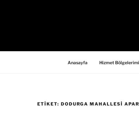
İçeriğe
geç
Anasayfa
Hizmet Bölgelerim
ETIKET:
DODURGA MAHALLESI APAR