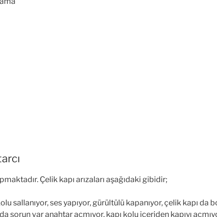
lama
arcı
maktadır. Çelik kapı arızaları aşağıdaki gibidir;
 sallanıyor, ses yapıyor, gürültülü kapanıyor, çelik kapı da boş
da sorun var anahtar açmıyor, kapı kolu içeriden kapıyı açmıyor,