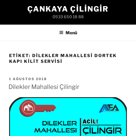
İçeriğe
ÇANKAYA ÇILINGIR
geç
0533 650 18 88
Menü
ETIKET:
DILEKLER MAHALLESI DORTEK
KAPI KILIT SERVISI
YAYIM
1 AĞUSTOS 2018
TARIHI
Dilekler Mahallesi Çilingir