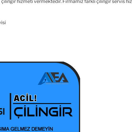
 çilingir hizmeti vermektedir. Firmamız farklı çilingir servis h
isi