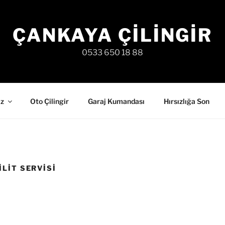
ÇANKAYA ÇILINGIR
0533 650 18 88
iz
Oto Çilingir
Garaj Kumandası
Hırsızlığa Son
LIT SERVISI