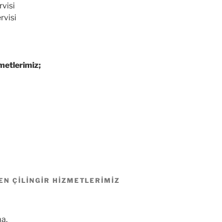
rvisi
rvisi
metlerimiz;
EN ÇILINGIR HIZMETLERIMIZ
a,