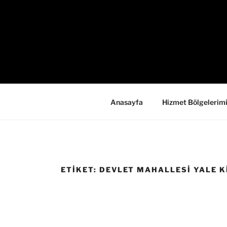
İçeriğe
geç
Anasayfa
Hizmet Bölgelerim
ETIKET:
DEVLET MAHALLESI YALE KI