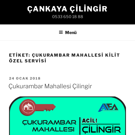
İçeriğe
ÇANKAYA ÇILINGIR
geç
0533 650 18 88
Menü
ETIKET:
ÇUKURAMBAR MAHALLESI KILIT
ÖZEL SERVISI
YAYIM
24 OCAK 2018
TARIHI
Çukurambar Mahallesi Çilingir