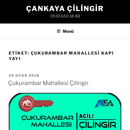
İçeriğe
ÇANKAYA ÇILINGIR
geç
0533 650 18 88
Menü
ETIKET:
ÇUKURAMBAR MAHALLESI KAPI
YAYI
YAYIM
24 OCAK 2018
TARIHI
Çukurambar Mahallesi Çilingir