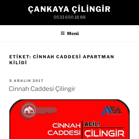
İçeriğe
ÇANKAYA ÇILINGIR
geç
0533 650 18 88
Menü
ETIKET:
CINNAH CADDESI APARTMAN
KILIDI
YAYIM
5 ARALIK 2017
TARIHI
Cinnah Caddesi Çilingir