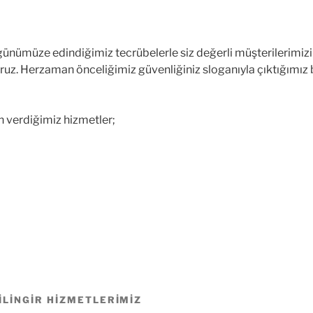
 günümüze edindiğimiz tecrübelerle siz değerli müşterilerim
ruz. Herzaman önceliğimiz güvenliğiniz sloganıyla çıktığımız bu
in verdiğimiz hizmetler;
ILINGIR HIZMETLERIMIZ