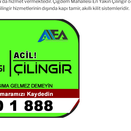
da hizmet vermektedir. Çiğdem Mahallesi En Yakın Çilingir ola
gir hizmetlerinin dışında kapı tamir, akıllı kilit sistemleridir.