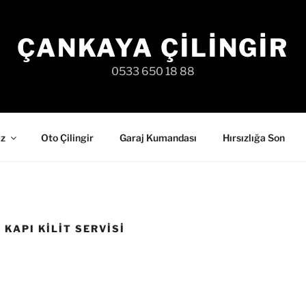
ÇANKAYA ÇILINGIR
0533 650 18 88
iz
Oto Çilingir
Garaj Kumandası
Hırsızlığa Son
KAPI KILIT SERVISI