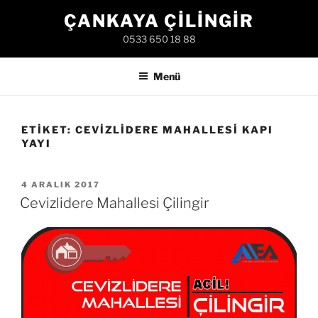
İçeriğe
ÇANKAYA ÇILINGIR
geç
0533 650 18 88
Menü
ETIKET:
CEVIZLIDERE MAHALLESI KAPI
YAYI
YAYIM
4 ARALIK 2017
TARIHI
Cevizlidere Mahallesi Çilingir