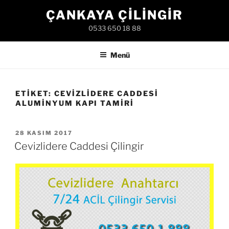
İçeriğe
ÇANKAYA ÇILINGIR
geç
0533 650 18 88
Menü
ETIKET:
CEVIZLIDERE CADDESI
ALUMINYUM KAPI TAMIRI
YAYIM
28 KASIM 2017
TARIHI
Cevizlidere Caddesi Çilingir